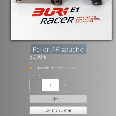
Palier AR gauche
30,90 €
E12112
Disponible dans les 7 jours
Quantité
−
+
Ajouter
Voir mon panier