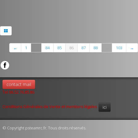
←
1
...
84
85
86
87
88
...
103
→
contact mail
Tel 06.52.76.85.86
Conditions Générales de Vente et mentions légales
ici
© Copyright psteamrc.fr. Tous droits réservés.