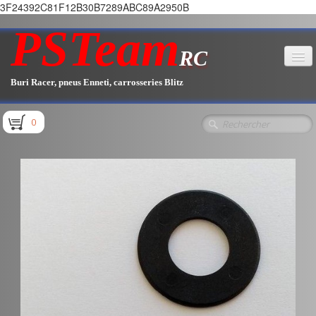
3F24392C81F12B30B7289ABC89A2950B
PSTeam
RC
Buri Racer, pneus Enneti, carrosseries Blitz
Accueil
0
Boutique
▼
Pièces E1.1 / E1.2
Pièces E1.3
Pièces E2.1