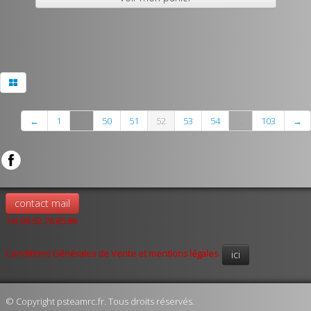
←
1
...
50
51
52
53
54
...
103
→
contact mail
Tel 06.52.76.85.86
Conditions Générales de Vente et mentions légales
ici
© Copyright psteamrc.fr. Tous droits réservés.