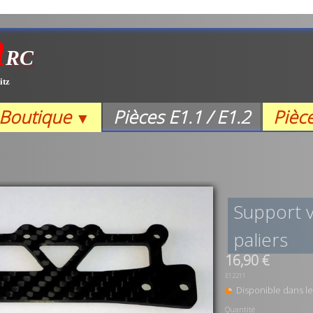
m
RC
itz
Boutique
Pièces E1.1 / E1.2
Pièc
▼
Support v
paliers
16,90 €
E12211
Disponible dans le
Quantité