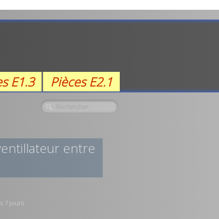
es E1.3
Pièces E2.1
entillateur entre
s 7 jours