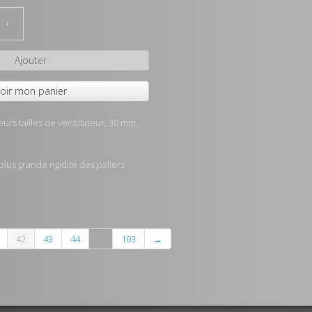
+
Ajouter
oir mon panier
urs tailles de ventillateur, 30 mm,
plus grande rigidité des paliers
42
43
44
...
103
→