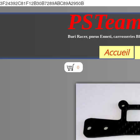
3F24392C81F12B30B7289ABC89A2950B
PSTea
Buri Racer, pneus Enneti, carrosseries Bl
Accueil
0