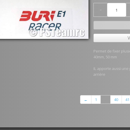
−
V
Permet de fixer plusie
40mm, 50 mm
IL apporte aussi une 
arrière
←
1
...
40
41