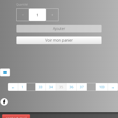
Quantité
−
+
Ajouter
Voir mon panier
←
1
...
33
34
35
36
37
...
103
→