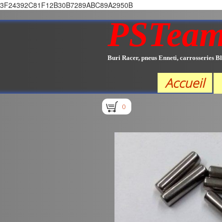
3F24392C81F12B30B7289ABC89A2950B
PSTea
Buri Racer, pneus Enneti, carrosseries Bl
Accueil
0