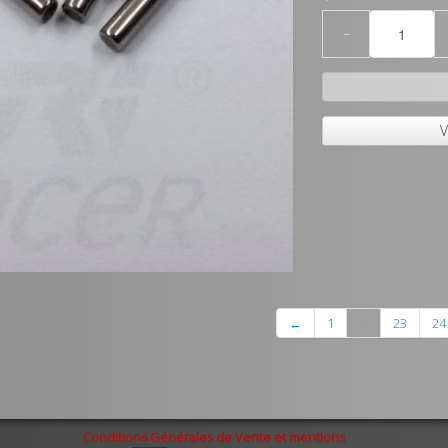
−
V
←
1
...
23
24
Conditions Générales de Vente et mentions