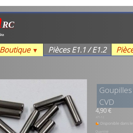
m
RC
itz
Boutique
Pièces E1.1 / E1.2
Pièc
▼
Goupilles
CVD
4,90 €
471-12
Disponible dans le
Quantité