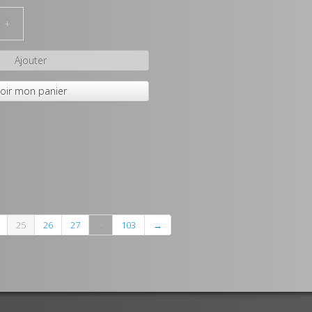
+
Ajouter
oir mon panier
25
26
27
...
103
→