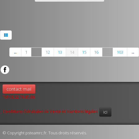
←
1
...
12
13
14
15
16
...
103
→
contact mail
Tel 06.52.76.85.86
Conditions Générales de Vente et mentions légales
ici
© Copyright psteamrc.fr. Tous droits réservés.