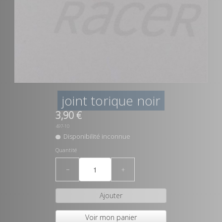
joint torique noir
3,90 €
497-10
Disponibilité inconnue
Quantité
−
+
Ajouter
Voir mon panier