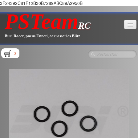
3F24392C81F12B30B7289ABC89A2950B
PSTeam
RC
Buri Racer, pneus Enneti, carrosseries Blitz
Accueil
0
Boutique
▼
Pièces E1.1 / E1.2
Pièces E1.3
Pièces E2.1