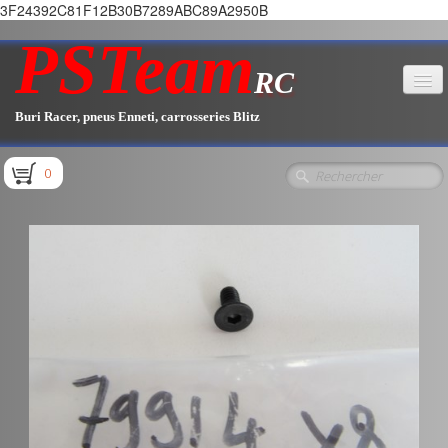
3F24392C81F12B30B7289ABC89A2950B
PSTeam
RC
Buri Racer, pneus Enneti, carrosseries Blitz
Accueil
0
Boutique
▼
Pièces E1.1 / E1.2
Pièces E1.3
Pièces E2.1