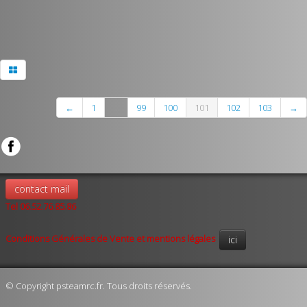
←
1
...
99
100
101
102
103
→
contact mail
Tel 06.52.76.85.86
Conditions Générales de Vente et mentions légales
ici
© Copyright psteamrc.fr. Tous droits réservés.