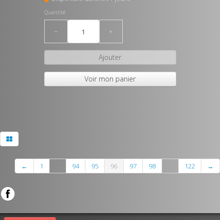
Quantité
−
+
Ajouter
Voir mon panier
←
1
...
94
95
96
97
98
...
122
→