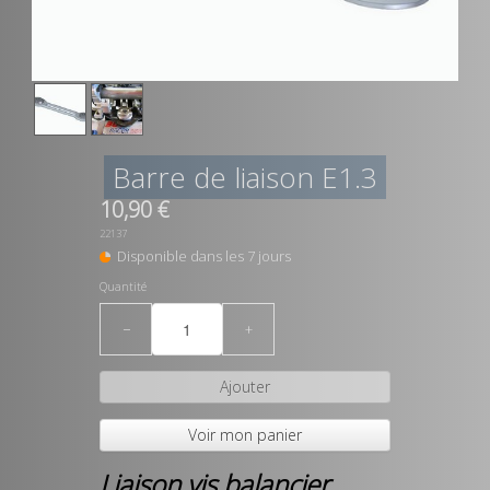
Barre de liaison E1.3
10,90 €
22137
Disponible dans les 7 jours
Quantité
−
+
Ajouter
Voir mon panier
Liaison vis balancier