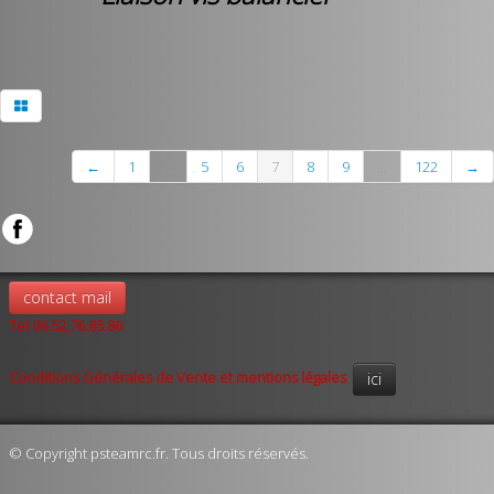
←
1
...
5
6
7
8
9
...
122
→
contact mail
Tel 06.52.76.85.86
Conditions Générales de Vente et mentions légales
ici
© Copyright psteamrc.fr. Tous droits réservés.