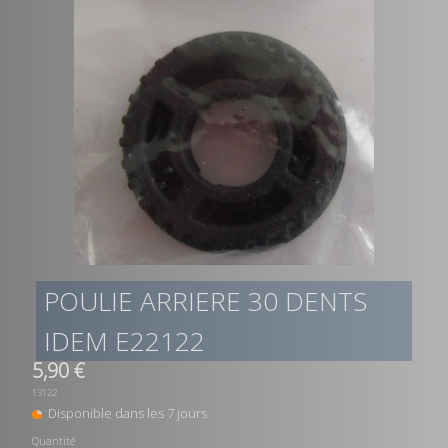
POULIE ARRIERE 30 DENTS
IDEM E22122
5,90 €
13122
Disponible dans les 7 jours
Quantité