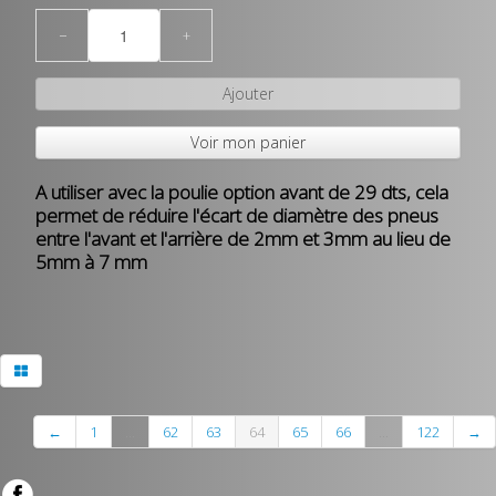
−
+
Ajouter
Voir mon panier
A utiliser avec la poulie option avant de 29 dts, cela
permet de réduire l'écart de diamètre des pneus
entre l'avant et l'arrière de 2mm et 3mm au lieu de
5mm à 7 mm
←
1
...
62
63
64
65
66
...
122
→