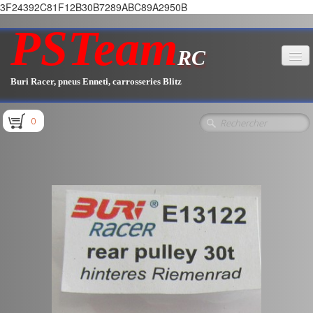
3F24392C81F12B30B7289ABC89A2950B
PSTeam
RC
Buri Racer, pneus Enneti, carrosseries Blitz
Accueil
0
Boutique
▼
Pièces E1.1 / E1.2
Pièces E1.3
Pièces E2.1