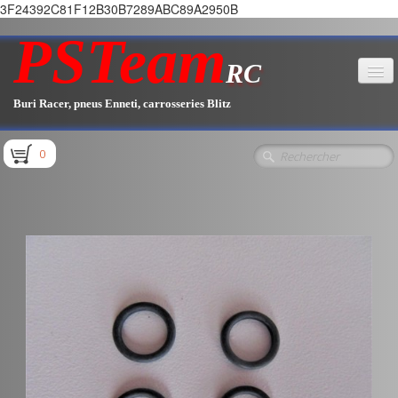
3F24392C81F12B30B7289ABC89A2950B
PSTeam
RC
Buri Racer, pneus Enneti, carrosseries Blitz
Accueil
0
Boutique
▼
Pièces E1.1 / E1.2
Pièces E1.3
Pièces E2.1