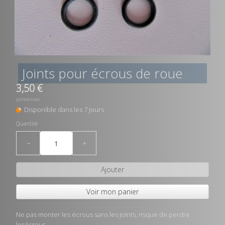
Joints pour écrous de roue
3,50 €
jointecrous
Disponible dans les 7 jours
Quantité
−
+
Ajouter
Voir mon panier
Ne pas monter les écrous sans les joints, risque de perdre
lesécrous