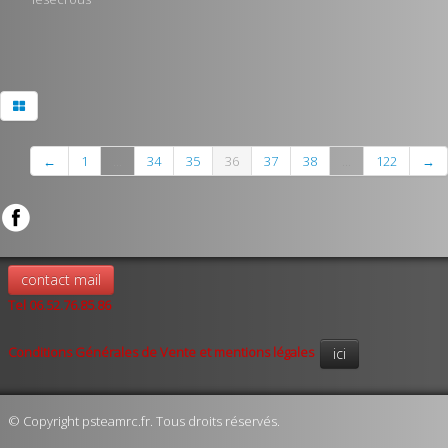
←
1
...
34
35
36
37
38
...
122
→
contact mail
Tel 06.52.76.85.86
Conditions Générales de Vente et mentions légales
ici
© Copyright psteamrc.fr. Tous droits réservés.