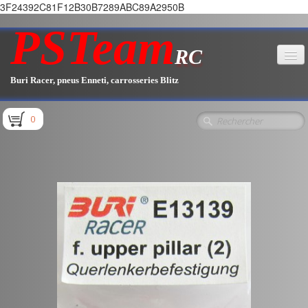
3F24392C81F12B30B7289ABC89A2950B
PSTeam
RC
Buri Racer, pneus Enneti, carrosseries Blitz
Accueil
0
Boutique
▼
Pièces E1.1 / E1.2
Pièces E1.3
Pièces E2.1