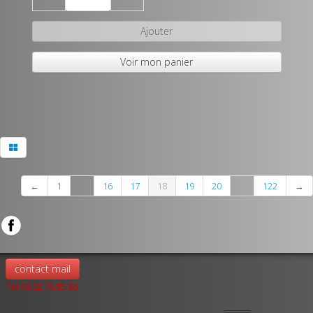
Ajouter
Voir mon panier
←
1
...
16
17
18
19
20
...
122
→
contact mail
Tel 06.52.76.85.86