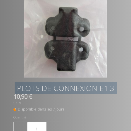
PLOTS DE CONNEXION E1.3
10,90 €
13139
Disponible dans les 7 jours
Quantité
−
+