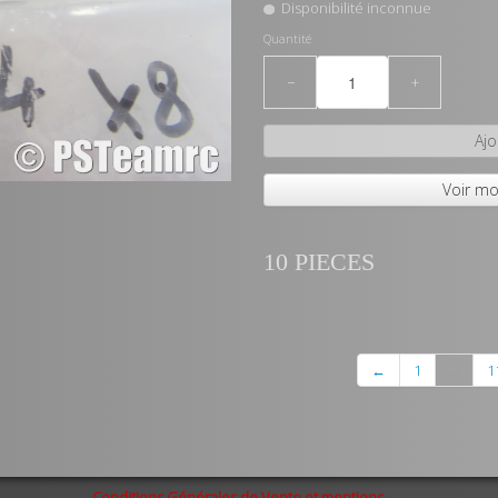
Disponibilité inconnue
Quantité
−
+
Ajo
Voir mo
10 PIECES
←
1
...
1
Conditions Générales de Vente et mentions