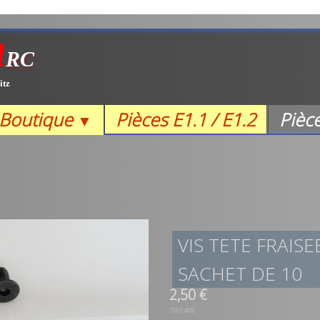
m
RC
itz
Boutique
Pièces E1.1 / E1.2
Pièc
▼
VIS TETE FRAIS
SACHET DE 10
2,50 €
79914X8