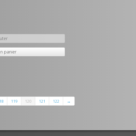
uter
n panier
18
119
120
121
122
→