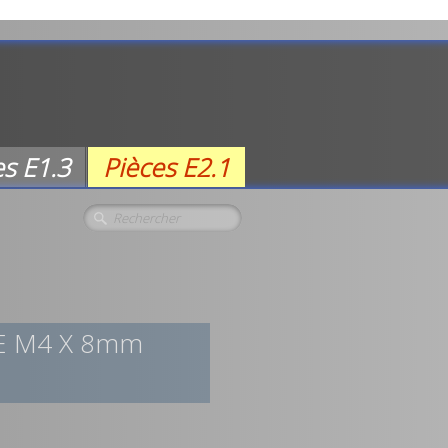
es E1.3
Pièces E2.1
EE M4 X 8mm