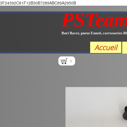
3F24392C81F12B30B7289ABC89A2950B
PSTea
Buri Racer, pneus Enneti, carrosseries Bl
Accueil
0