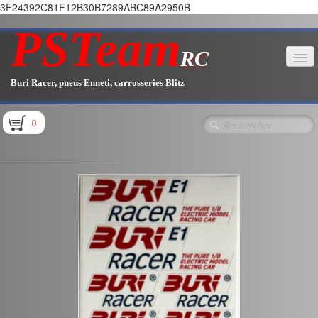
3F24392C81F12B30B7289ABC89A2950B
PSTeam
RC
Buri Racer, pneus Enneti, carrosseries Blitz
Accueil
0
Boutique
▼
_________________________________
Pièces E1.1 / E1.2
Pièces E1.3
Pièces E2.1