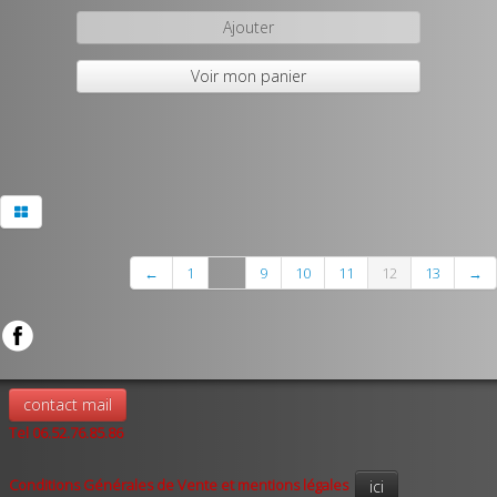
Ajouter
Voir mon panier
←
1
...
9
10
11
12
13
→
contact mail
Tel 06.52.76.85.86
Conditions Générales de Vente et mentions légales
ici