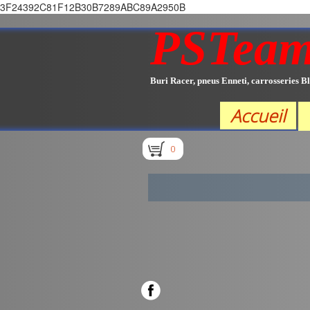
3F24392C81F12B30B7289ABC89A2950B
PSTea
Buri Racer, pneus Enneti, carrosseries Bl
Accueil
0