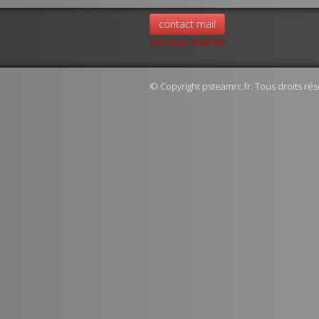
contact mail
Tel 06.52.76.85.86
© Copyright psteamrc.fr. Tous droits rés