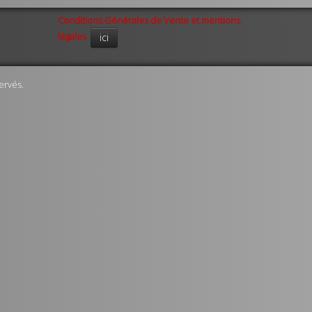
Conditions Générales de Vente et mentions
légales
ici
ervés.