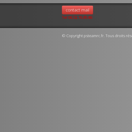
contact mail
Tel 06.52.76.85.86
© Copyright psteamrc.fr. Tous droits rés