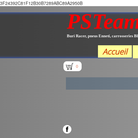
3F24392C81F12B30B7289ABC89A2950B
PSTea
Buri Racer, pneus Enneti, carrosseries Bl
Accueil
0