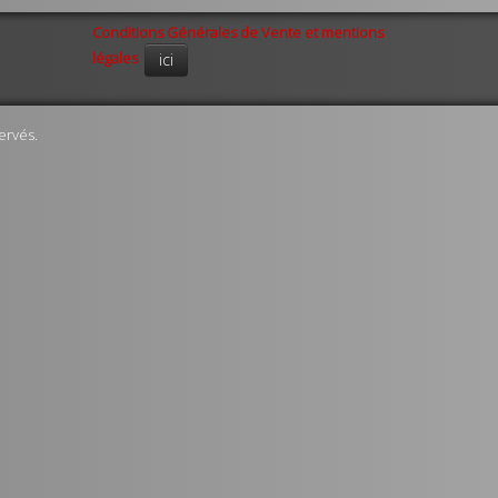
Conditions Générales de Vente et mentions
légales
ici
ervés.