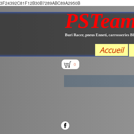
3F24392C81F12B30B7289ABC89A2950B
PSTea
Buri Racer, pneus Enneti, carrosseries Bl
Accueil
0