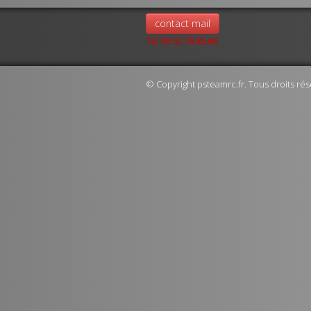
contact mail
Tel 06.52.76.85.86
© Copyright psteamrc.fr. Tous droits rés