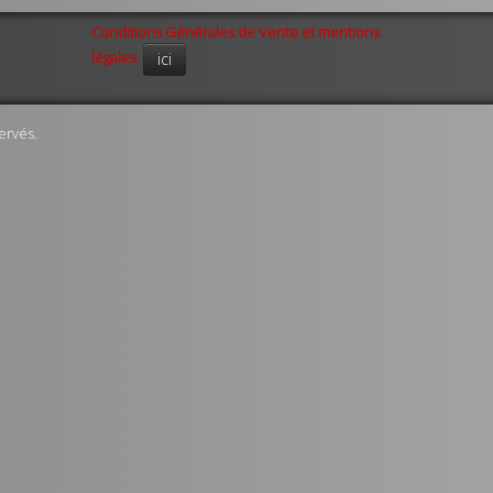
Conditions Générales de Vente et mentions
légales
ici
ervés.